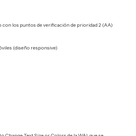
 con los puntos de verificación de prioridad 2 (AA)
móviles (diseño responsive)
w to Change Text Size or Colors de la WAI, que se