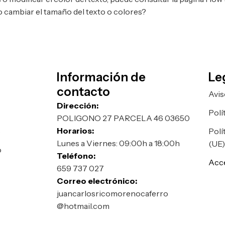
 cambiar el tamaño del texto o colores?
Información de
Le
contacto
Avis
Dirección:
Polí
POLIGONO 27 PARCELA 46 03650
Horarios:
s
Polí
Lunes a Viernes: 09:00h a 18:00h
(UE
o
Teléfono:
Acce
659 737 027
Correo electrónico:
juancarlosricomorenocaferro
@hotmail.com