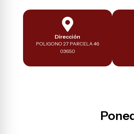
Dirección
POLIGONO 27 PARCELA 46
03650
Poned