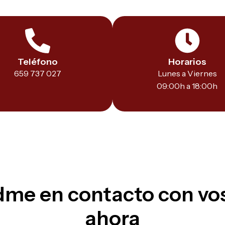
Teléfono
Horarios
659 737 027
Lunes a Viernes
09:00h a 18:00h
me en contacto con vo
ahora