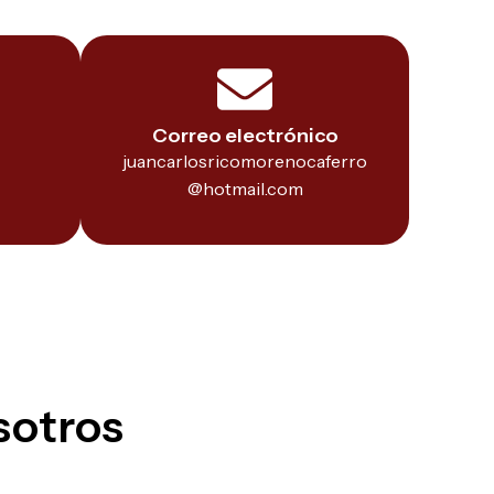
Correo electrónico
juancarlosricomorenocaferro
@hotmail.com
sotros