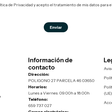
lítica de Privacidad y acepto el tratamiento de mis datos para el
Enviar
Información de
Le
contacto
Avis
Dirección:
Polí
POLIGONO 27 PARCELA 46 03650
Horarios:
s
Polí
Lunes a Viernes: 09:00h a 18:00h
(UE
o
Teléfono:
Acce
659 737 027
Correo electrónico: