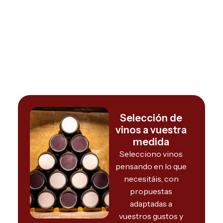
Selección de
vinos a vuestra
medida
Selecciono vinos
pensando en lo que
necesitáis, con
propuestas
adaptadas a
vuestros gustos y